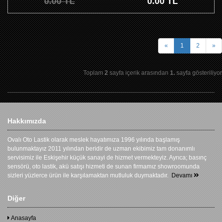
0.00 TL
0.00 TL
«
1
2
»
Toplam
2
sayfa içerik arasından
1.
sayfa gösteriliyor
Hakkımızda
Ovalı Oto Lastik olarak meslek hayatımıza 1996 yılında başlamış
bulunmaktayız 2011 yılından beridir de uzman ekibimiz tam donanımlı
servisimiz ile Eskişehir küçük sanayi de hizmet vermekteyiz. Ayrıca; basınç
sensörü, oto lastik, akü satışı hizmeti de sunan firmamız showroomunda
sizleri yüzlerce ürün ile karşılamaktan mutluluk duymaktadır.
Devamı
Diğer
Anasayfa